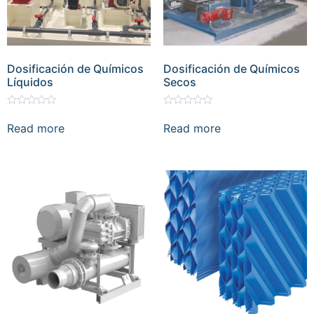
Dosificación de Químicos
Dosificación de Químicos
Líquidos
Secos
Rated
Rated
0
0
Read more
Read more
out
out
of
of
5
5